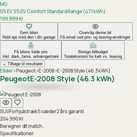
MG
S5 EV
S5 EV Comfort Standard Range (47.1 kWh)
199.999
Kr
Gem bilen
Overvåg denne bil
Hold øje med den i din garage
Få email ved pris- og leasing-ændringer
Få bilens fulde pris
Beregn bilbudget
Inkl. dæk, farve, anhængertræk
Totaløkonomi for køb vs. leasing
←
Tilbage til resultater
Elbiler
›
Peugeot
›
E-2008
›
E-2008 Style (46.3 kWh)
Peugeot
E-2008 Style (46.3 kWh)
SUV
Forhjulstræk
5
sæder
2
års garanti
204.990
Kr
Beregner dit match…
Specifikationer