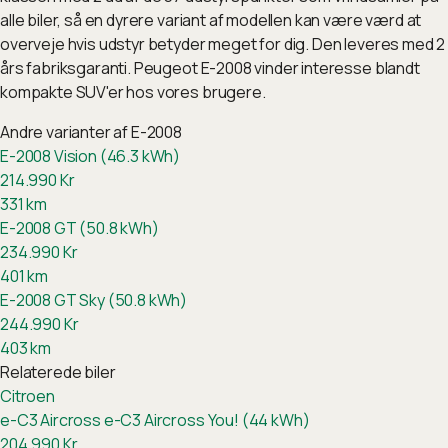
alle biler, så en dyrere variant af modellen kan være værd at
overveje hvis udstyr betyder meget for dig. Den leveres med 2
års fabriksgaranti. Peugeot E-2008 vinder interesse blandt
kompakte SUV'er hos vores brugere.
Andre varianter af
E-2008
E-2008 Vision (46.3 kWh)
214.990
Kr
331
km
E-2008 GT (50.8 kWh)
234.990
Kr
401
km
E-2008 GT Sky (50.8 kWh)
244.990
Kr
403
km
Relaterede biler
Citroen
e-C3 Aircross
e-C3 Aircross You! (44 kWh)
204.990
Kr