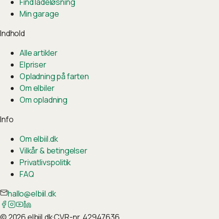
Find ladeløsning
Min garage
Indhold
Alle artikler
Elpriser
Opladning på farten
Om elbiler
Om opladning
Info
Om elbiil.dk
Vilkår & betingelser
Privatlivspolitik
FAQ
hallo@elbiil.dk
©
2026
elbiil.dk
·
CVR-nr. 42947636