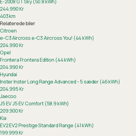
E-2008 GT Sky (50.8 kWh)
244.990
Kr
403
km
Relaterede biler
Citroen
e-C3 Aircross
e-C3 Aircross You! (44 kWh)
204.990
Kr
Opel
Frontera
Frontera Edition (44 kWh)
204.990
Kr
Hyundai
Inster
Inster Long Range Advanced - 5 sæder (46 kWh)
204.995
Kr
Jaecoo
J5 EV
J5 EV Comfort (58.9 kWh)
209.900
Kr
Kia
EV2
EV2 Prestige Standard Range (41 kWh)
199.999
Kr