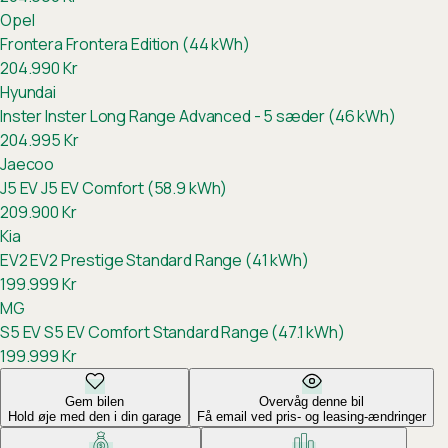
Opel
Frontera
Frontera Edition (44 kWh)
204.990
Kr
Hyundai
Inster
Inster Long Range Advanced - 5 sæder (46 kWh)
204.995
Kr
Jaecoo
J5 EV
J5 EV Comfort (58.9 kWh)
209.900
Kr
Kia
EV2
EV2 Prestige Standard Range (41 kWh)
199.999
Kr
MG
S5 EV
S5 EV Comfort Standard Range (47.1 kWh)
199.999
Kr
Gem bilen
Overvåg denne bil
Hold øje med den i din garage
Få email ved pris- og leasing-ændringer