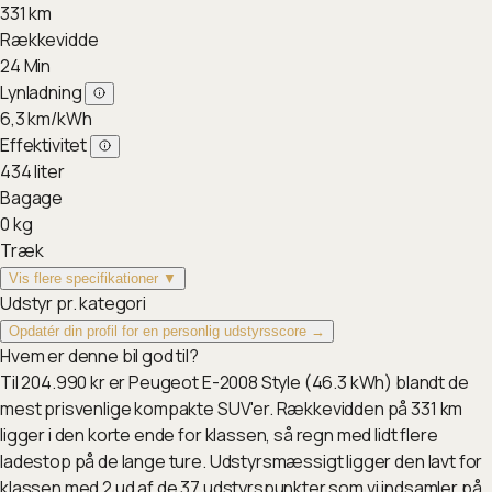
331
km
Rækkevidde
24
Min
Lynladning
6,3
km/kWh
Effektivitet
434
liter
Bagage
0
kg
Træk
Vis flere specifikationer ▼
Udstyr pr. kategori
Opdatér din profil for en personlig udstyrsscore →
Hvem er denne bil god til?
Til 204.990 kr er Peugeot E-2008 Style (46.3 kWh) blandt de
mest prisvenlige kompakte SUV'er. Rækkevidden på 331 km
ligger i den korte ende for klassen, så regn med lidt flere
ladestop på de lange ture. Udstyrsmæssigt ligger den lavt for
klassen med 2 ud af de 37 udstyrspunkter som vi indsamler på