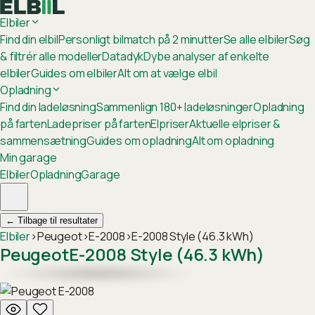
Elbiler
Find din elbil
Personligt bilmatch på 2 minutter
Se alle elbiler
Søg
& filtrér alle modeller
Datadyk
Dybe analyser af enkelte
elbiler
Guides om elbiler
Alt om at vælge elbil
Opladning
Find din ladeløsning
Sammenlign 180+ ladeløsninger
Opladning
på farten
Ladepriser på farten
Elpriser
Aktuelle elpriser &
sammensætning
Guides om opladning
Alt om opladning
Min garage
Elbiler
Opladning
Garage
←
Tilbage til resultater
Elbiler
›
Peugeot
›
E-2008
›
E-2008 Style (46.3 kWh)
Peugeot
E-2008 Style (46.3 kWh)