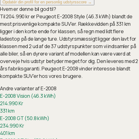
Opdatér din profil for en personlig udstyrsscore →
Hvem er denne bil god til?
Til 204.990 kr er Peugeot E-2008 Style (46.3 kWh) blandt de
mest prisvenlige kompakte SUV'er. Rækkevidden på 331 km
ligger i den korte ende for klassen, så regn med lidt flere
ladestop på de lange ture. Udstyrsmæssigt ligger den lavt for
klassen med 2 ud af de 37 udstyrspunkter som vi indsamler på
alle biler, så en dyrere variant af modellen kan være værd at
overveje hvis udstyr betyder meget for dig. Den leveres med 2
års fabriksgaranti. Peugeot E-2008 vinder interesse blandt
kompakte SUV'er hos vores brugere.
Andre varianter af
E-2008
E-2008 Vision (46.3 kWh)
214.990
Kr
331
km
E-2008 GT (50.8 kWh)
234.990
Kr
401
km