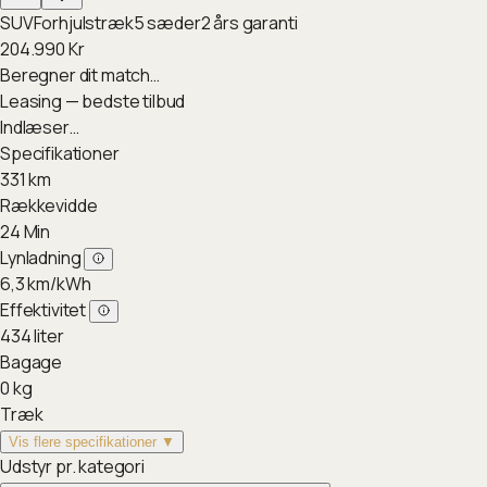
SUV
Forhjulstræk
5
sæder
2
års garanti
204.990
Kr
Beregner dit match…
Leasing — bedste tilbud
Indlæser…
Specifikationer
331
km
Rækkevidde
24
Min
Lynladning
6,3
km/kWh
Effektivitet
434
liter
Bagage
0
kg
Træk
Vis flere specifikationer ▼
Udstyr pr. kategori