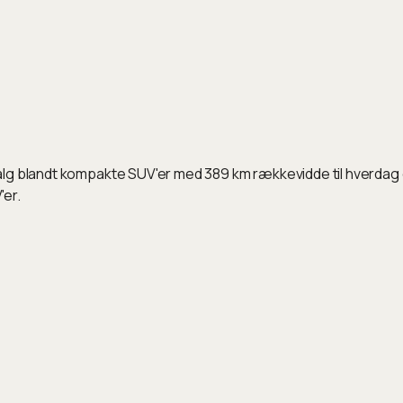
alg blandt kompakte SUV'er med 389 km rækkevidde til hverdag 
'er.