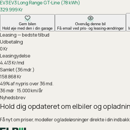
EV3
EV3 Long Range GT-Line (78 kWh)
329.999
Kr
Gem bilen
Overvåg denne bil
Hold øje med den i din garage
Få email ved pris- og leasing-ændringer
Leasing — bedste tilbud
Udbetaling
0
Kr
Leasingydelse
4.413
Kr/md
Samlet (36 mdr.)
158.868
Kr
49
%
af nypris over 36 md.
36
mdr ·
15.000
km/år
Nyhedsbrev
Hold dig opdateret om elbiler og opladni
Få nyt om priser, modeller og ladeløsninger direkte i din indbak