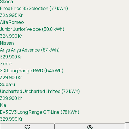
Skoda
Elroq
Elroq 85 Selection (77 kWh)
324.995
Kr
Alfa Romeo
Junior
Junior Veloce (50.8 kWh)
324.990
Kr
Nissan
Ariya
Ariya Advance (87 kWh)
329.900
Kr
Zeekr
X
X Long Range RWD (64 kWh)
329.900
Kr
Subaru
Uncharted
Uncharted Limited (72 kWh)
329.900
Kr
Kia
EV3
EV3 Long Range GT-Line (78 kWh)
329.999
Kr