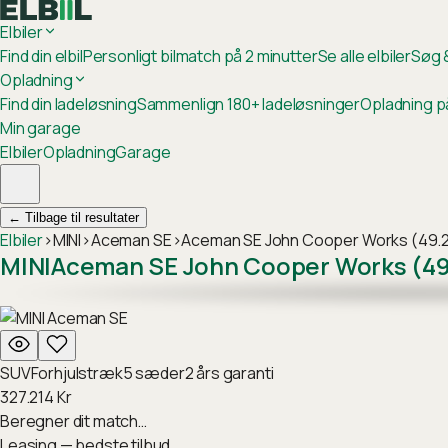
Elbiler
Find din elbil
Personligt bilmatch på 2 minutter
Se alle elbiler
Søg &
Opladning
Find din ladeløsning
Sammenlign 180+ ladeløsninger
Opladning p
Min garage
Elbiler
Opladning
Garage
←
Tilbage til resultater
Elbiler
›
MINI
›
Aceman SE
›
Aceman SE John Cooper Works (49.
MINI
Aceman SE John Cooper Works (49
SUV
Forhjulstræk
5
sæder
2
års garanti
327.214
Kr
Beregner dit match…
Leasing — bedste tilbud