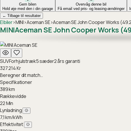
Gem bilen
Overvåg denne bil
Hold øje med den i din garage
Få email ved pris- og leasing-ændringer
←
Tilbage til resultater
Elbiler
›
MINI
›
Aceman SE
›
Aceman SE John Cooper Works (49.
MINI
Aceman SE John Cooper Works (49
SUV
Forhjulstræk
5
sæder
2
års garanti
327.214
Kr
Beregner dit match…
Specifikationer
389
km
Rækkevidde
22
Min
Lynladning
7,1
km/kWh
Effektivitet