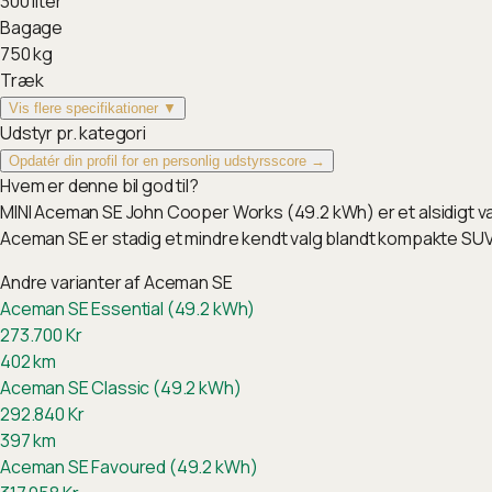
300
liter
Bagage
750
kg
Træk
Vis flere specifikationer ▼
Udstyr pr. kategori
Opdatér din profil for en personlig udstyrsscore →
Hvem er denne bil god til?
MINI Aceman SE John Cooper Works (49.2 kWh) er et alsidigt v
Aceman SE er stadig et mindre kendt valg blandt kompakte SUV
Andre varianter af
Aceman SE
Aceman SE Essential (49.2 kWh)
273.700
Kr
402
km
Aceman SE Classic (49.2 kWh)
292.840
Kr
397
km
Aceman SE Favoured (49.2 kWh)