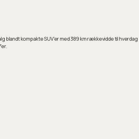
alg blandt kompakte SUV'er med 389 km rækkevidde til hverdag 
'er.