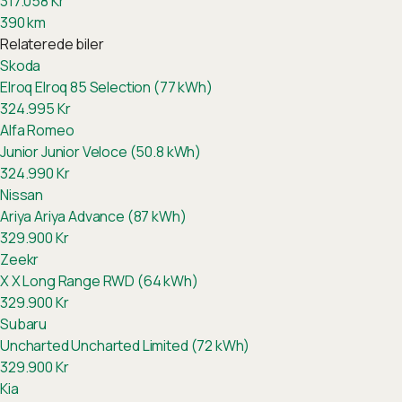
317.058
Kr
390
km
Relaterede biler
Skoda
Elroq
Elroq 85 Selection (77 kWh)
324.995
Kr
Alfa Romeo
Junior
Junior Veloce (50.8 kWh)
324.990
Kr
Nissan
Ariya
Ariya Advance (87 kWh)
329.900
Kr
Zeekr
X
X Long Range RWD (64 kWh)
329.900
Kr
Subaru
Uncharted
Uncharted Limited (72 kWh)
329.900
Kr
Kia