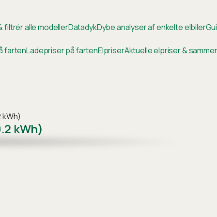
 filtrér alle modeller
Datadyk
Dybe analyser af enkelte elbiler
Gui
å farten
Ladepriser på farten
Elpriser
Aktuelle elpriser & samm
2 kWh)
.2 kWh)