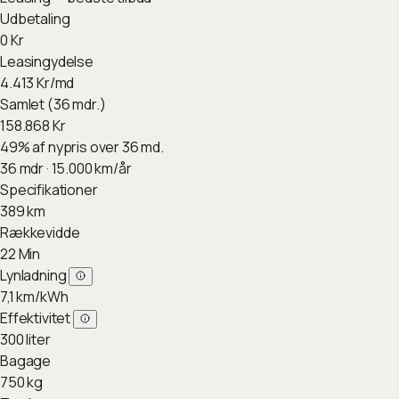
Udbetaling
0
Kr
Leasingydelse
4.413
Kr/md
Samlet (36 mdr.)
158.868
Kr
49
%
af nypris over 36 md.
36
mdr ·
15.000
km/år
Specifikationer
389
km
Rækkevidde
22
Min
Lynladning
7,1
km/kWh
Effektivitet
300
liter
Bagage
750
kg