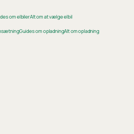
des om elbiler
Alt om at vælge elbil
ensætning
Guides om opladning
Alt om opladning