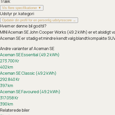
Træk
Vis flere specifikationer ▼
Udstyr pr. kategori
Opdatér din profil for en personlig udstyrsscore →
Hvem er denne bil god til?
MINI Aceman SE John Cooper Works (49.2 kWh) er et alsidigt v
Aceman SE er stadig et mindre kendt valg blandt kompakte SUV
Andre varianter af
Aceman SE
Aceman SE Essential (49.2 kWh)
273.700
Kr
402
km
Aceman SE Classic (49.2 kWh)
292.840
Kr
397
km
Aceman SE Favoured (49.2 kWh)
317.058
Kr
390
km
Relaterede biler