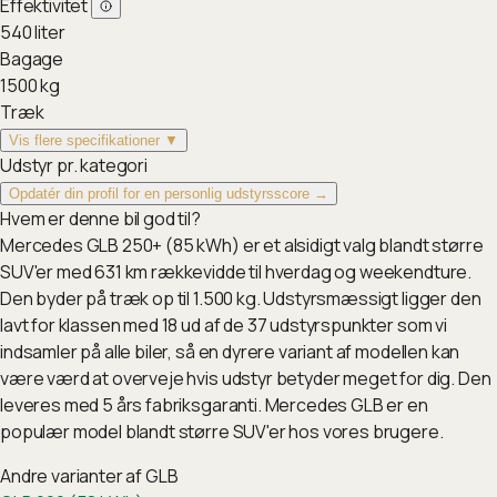
Effektivitet
540
liter
Bagage
1500
kg
Træk
Vis flere specifikationer ▼
Udstyr pr. kategori
Opdatér din profil for en personlig udstyrsscore →
Hvem er denne bil god til?
Mercedes GLB 250+ (85 kWh) er et alsidigt valg blandt større
SUV'er med 631 km rækkevidde til hverdag og weekendture.
Den byder på træk op til 1.500 kg. Udstyrsmæssigt ligger den
lavt for klassen med 18 ud af de 37 udstyrspunkter som vi
indsamler på alle biler, så en dyrere variant af modellen kan
være værd at overveje hvis udstyr betyder meget for dig. Den
leveres med 5 års fabriksgaranti. Mercedes GLB er en
populær model blandt større SUV'er hos vores brugere.
Andre varianter af
GLB