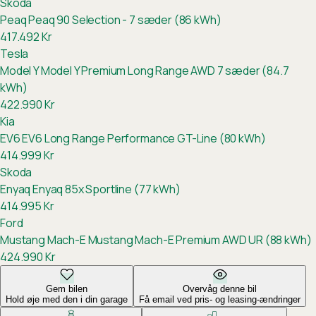
Skoda
Peaq
Peaq 90 Selection - 7 sæder (86 kWh)
417.492
Kr
Tesla
Model Y
Model Y Premium Long Range AWD 7 sæder (84.7
kWh)
422.990
Kr
Kia
EV6
EV6 Long Range Performance GT-Line (80 kWh)
414.999
Kr
Skoda
Enyaq
Enyaq 85x Sportline (77 kWh)
414.995
Kr
Ford
Mustang Mach-E
Mustang Mach-E Premium AWD UR (88 kWh)
424.990
Kr
Gem bilen
Overvåg denne bil
Hold øje med den i din garage
Få email ved pris- og leasing-ændringer