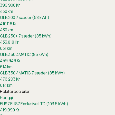
399.900
Kr
430
km
GLB 200 7 sæder (58 kWh)
410.116
Kr
430
km
GLB 250+ 7 sæder (85 kWh)
433.818
Kr
631
km
GLB 350 4MATIC (85 kWh)
459.946
Kr
614
km
GLB 350 4MATIC 7 sæder (85 kWh)
476.293
Kr
614
km
Relaterede biler
Hongqi
EHS7
EHS7 Exclusive LTD (103.5 kWh)
419.990
Kr