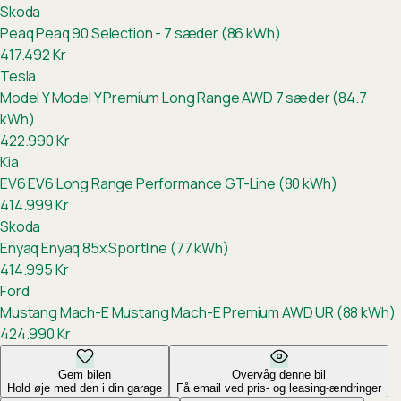
Skoda
Peaq
Peaq 90 Selection - 7 sæder (86 kWh)
417.492
Kr
Tesla
Model Y
Model Y Premium Long Range AWD 7 sæder (84.7
kWh)
422.990
Kr
Kia
EV6
EV6 Long Range Performance GT-Line (80 kWh)
414.999
Kr
Skoda
Enyaq
Enyaq 85x Sportline (77 kWh)
414.995
Kr
Ford
Mustang Mach-E
Mustang Mach-E Premium AWD UR (88 kWh)
424.990
Kr
Gem bilen
Overvåg denne bil
Hold øje med den i din garage
Få email ved pris- og leasing-ændringer