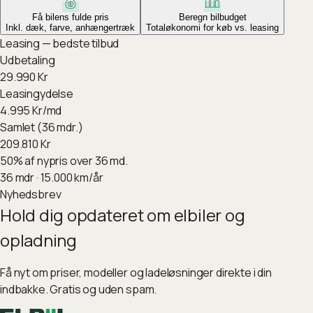
Få bilens fulde pris
Beregn bilbudget
Inkl. dæk, farve, anhængertræk
Totaløkonomi for køb vs. leasing
Leasing — bedste tilbud
Udbetaling
29.990
Kr
Leasingydelse
4.995
Kr/md
Samlet (36 mdr.)
209.810
Kr
50
%
af nypris over 36 md.
36
mdr ·
15.000
km/år
Nyhedsbrev
Hold dig opdateret om elbiler og
opladning
Få nyt om priser, modeller og ladeløsninger direkte i din
indbakke. Gratis og uden spam.