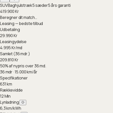
SUV
Baghjulstræk
5
sæder
5
års garanti
419.900
Kr
Beregner dit match…
Leasing — bedste tilbud
Udbetaling
29.990
Kr
Leasingydelse
4.995
Kr/md
Samlet (36 mdr.)
209.810
Kr
50
%
af nypris over 36 md.
36
mdr ·
15.000
km/år
Specifikationer
631
km
Rækkevidde
12
Min
Lynladning
6,3
km/kWh