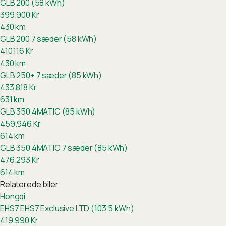
GLB 200 (58 kWh)
399.900
Kr
430
km
GLB 200 7 sæder (58 kWh)
410.116
Kr
430
km
GLB 250+ 7 sæder (85 kWh)
433.818
Kr
631
km
GLB 350 4MATIC (85 kWh)
459.946
Kr
614
km
GLB 350 4MATIC 7 sæder (85 kWh)
476.293
Kr
614
km
Relaterede biler
Hongqi
EHS7
EHS7 Exclusive LTD (103.5 kWh)
419.990
Kr