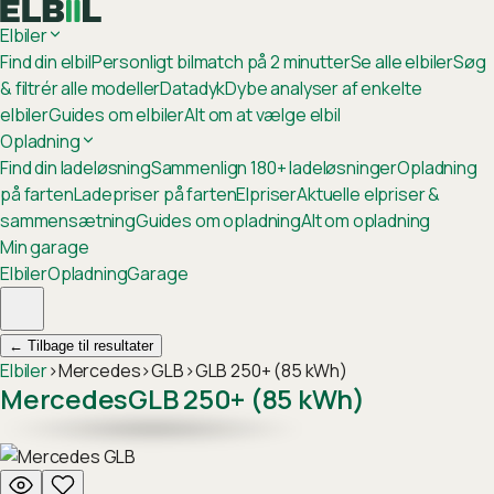
Elbiler
Find din elbil
Personligt bilmatch på 2 minutter
Se alle elbiler
Søg
& filtrér alle modeller
Datadyk
Dybe analyser af enkelte
elbiler
Guides om elbiler
Alt om at vælge elbil
Opladning
Find din ladeløsning
Sammenlign 180+ ladeløsninger
Opladning
på farten
Ladepriser på farten
Elpriser
Aktuelle elpriser &
sammensætning
Guides om opladning
Alt om opladning
Min garage
Elbiler
Opladning
Garage
←
Tilbage til resultater
Elbiler
›
Mercedes
›
GLB
›
GLB 250+ (85 kWh)
Mercedes
GLB 250+ (85 kWh)