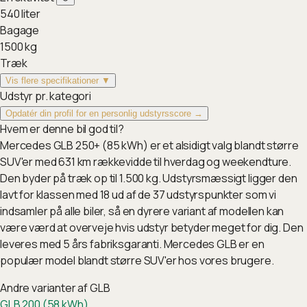
540
liter
Bagage
1500
kg
Træk
Vis flere specifikationer ▼
Udstyr pr. kategori
Opdatér din profil for en personlig udstyrsscore →
Hvem er denne bil god til?
Mercedes GLB 250+ (85 kWh) er et alsidigt valg blandt større
SUV'er med 631 km rækkevidde til hverdag og weekendture.
Den byder på træk op til 1.500 kg. Udstyrsmæssigt ligger den
lavt for klassen med 18 ud af de 37 udstyrspunkter som vi
indsamler på alle biler, så en dyrere variant af modellen kan
være værd at overveje hvis udstyr betyder meget for dig. Den
leveres med 5 års fabriksgaranti. Mercedes GLB er en
populær model blandt større SUV'er hos vores brugere.
Andre varianter af
GLB
GLB 200 (58 kWh)