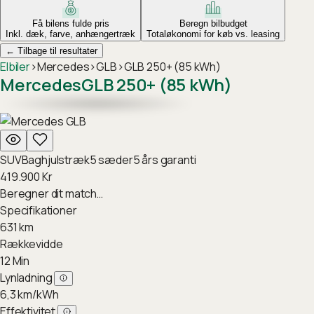
Få bilens fulde pris
Beregn bilbudget
Inkl. dæk, farve, anhængertræk
Totaløkonomi for køb vs. leasing
←
Tilbage til resultater
Elbiler
›
Mercedes
›
GLB
›
GLB 250+ (85 kWh)
Mercedes
GLB 250+ (85 kWh)
SUV
Baghjulstræk
5
sæder
5
års garanti
419.900
Kr
Beregner dit match…
Specifikationer
631
km
Rækkevidde
12
Min
Lynladning
6,3
km/kWh
Effektivitet