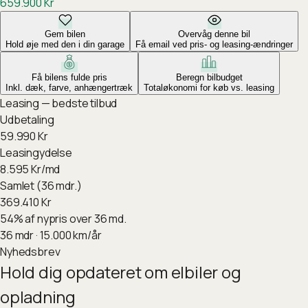
659.900
Kr
Gem bilen
Overvåg denne bil
Hold øje med den i din garage
Få email ved pris- og leasing-ændringer
Få bilens fulde pris
Beregn bilbudget
Inkl. dæk, farve, anhængertræk
Totaløkonomi for køb vs. leasing
Leasing — bedste tilbud
Udbetaling
59.990
Kr
Leasingydelse
8.595
Kr/md
Samlet (36 mdr.)
369.410
Kr
54
%
af nypris over 36 md.
36
mdr ·
15.000
km/år
Nyhedsbrev
Hold dig opdateret om elbiler og
opladning