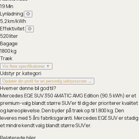
19
Min
Lynladning
5,2
km/kWh
Effektivitet
520
liter
Bagage
1800
kg
Træk
Vis flere specifikationer ▼
Udstyr pr. kategori
Opdatér din profil for en personlig udstyrsscore →
Hvem er denne bil god til?
Mercedes EQE SUV 350 4MATIC AMG Edition (90.5 kWh) er et
premium-valg blandt større SUV'er til dig der prioriterer kvalitet
og køreoplevelse. Den byder på træk op til 1.800 kg. Den
leveres med 5 års fabriksgaranti. Mercedes EQE SUV er stadig
et mindre kendt valg blandt større SUV'er.
Relaterede biler