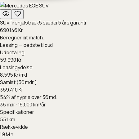
SUV
Firehjulstræk
5
sæder
5
års garanti
690.146
Kr
Beregner dit match…
Leasing — bedste tilbud
Udbetaling
59.990
Kr
Leasingydelse
8.595
Kr/md
Samlet (36 mdr.)
369.410
Kr
54
%
af nypris over 36 md.
36
mdr ·
15.000
km/år
Specifikationer
551
km
Rækkevidde
19
Min