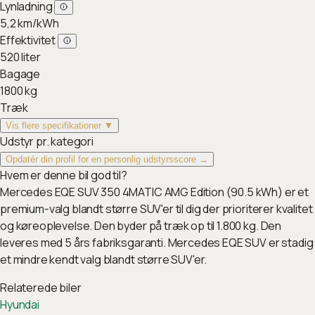
Lynladning
5,2
km/kWh
Effektivitet
520
liter
Bagage
1800
kg
Træk
Vis flere specifikationer ▼
Udstyr pr. kategori
Opdatér din profil for en personlig udstyrsscore →
Hvem er denne bil god til?
Mercedes EQE SUV 350 4MATIC AMG Edition (90.5 kWh) er et
premium-valg blandt større SUV'er til dig der prioriterer kvalitet
og køreoplevelse. Den byder på træk op til 1.800 kg. Den
leveres med 5 års fabriksgaranti. Mercedes EQE SUV er stadig
et mindre kendt valg blandt større SUV'er.
Relaterede biler
Hyundai