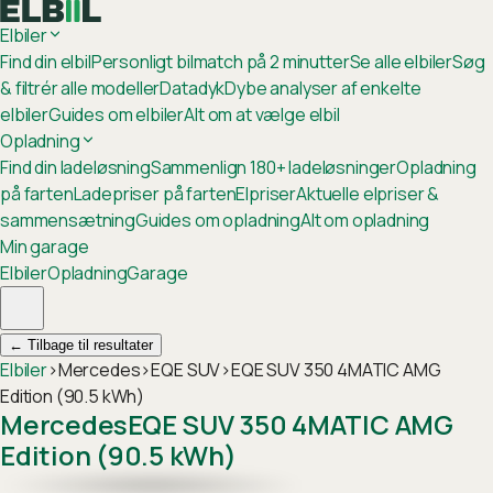
Elbiler
Find din elbil
Personligt bilmatch på 2 minutter
Se alle elbiler
Søg
& filtrér alle modeller
Datadyk
Dybe analyser af enkelte
elbiler
Guides om elbiler
Alt om at vælge elbil
Opladning
Find din ladeløsning
Sammenlign 180+ ladeløsninger
Opladning
på farten
Ladepriser på farten
Elpriser
Aktuelle elpriser &
sammensætning
Guides om opladning
Alt om opladning
Min garage
Elbiler
Opladning
Garage
←
Tilbage til resultater
Elbiler
›
Mercedes
›
EQE SUV
›
EQE SUV 350 4MATIC AMG
Edition (90.5 kWh)
Mercedes
EQE SUV 350 4MATIC AMG
Edition (90.5 kWh)