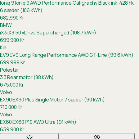
Ioniq 9
Ioniq 9 AWD Performance Calligraphy Black ink. 428 hk -
6 sæder (106 kWh)
682.990
Kr
BMW
iX3
iX3 50 xDrive Supercharged (108.7 kWh)
699.900
Kr
Kia
EV9
EV9 Long Range Performance AWD GT-Line (99.6 kWh)
699.999
Kr
Polestar
3
3 Rear motor (88 kWh)
675.000
Kr
Volvo
EX90
EX90 Plus Single Motor 7 sæder (90 kWh)
710.000
Kr
Volvo
EX60
EX60 P10 AWD Ultra (91 kWh)
659.900
Kr