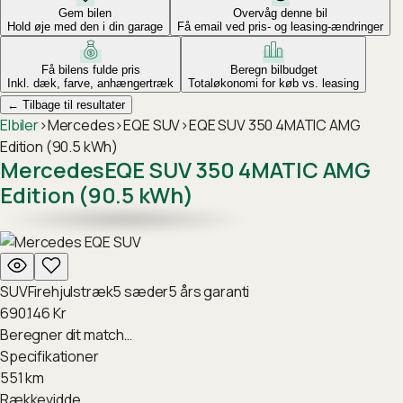
Gem bilen
Overvåg denne bil
Hold øje med den i din garage
Få email ved pris- og leasing-ændringer
Få bilens fulde pris
Beregn bilbudget
Inkl. dæk, farve, anhængertræk
Totaløkonomi for køb vs. leasing
←
Tilbage til resultater
Elbiler
›
Mercedes
›
EQE SUV
›
EQE SUV 350 4MATIC AMG
Edition (90.5 kWh)
Mercedes
EQE SUV 350 4MATIC AMG
Edition (90.5 kWh)
SUV
Firehjulstræk
5
sæder
5
års garanti
690.146
Kr
Beregner dit match…
Specifikationer
551
km
Rækkevidde