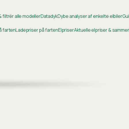
 filtrér alle modeller
Datadyk
Dybe analyser af enkelte elbiler
Gui
å farten
Ladepriser på farten
Elpriser
Aktuelle elpriser & samm