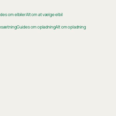
des om elbiler
Alt om at vælge elbil
ensætning
Guides om opladning
Alt om opladning