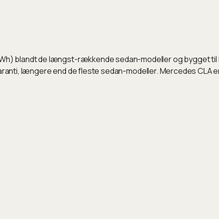
 blandt de længst-rækkende sedan-modeller og bygget til lan
ksgaranti, længere end de fleste sedan-modeller. Mercedes CLA