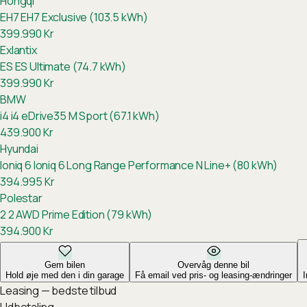
Hongqi
EH7
EH7 Exclusive (103.5 kWh)
399.990
Kr
Exlantix
ES
ES Ultimate (74.7 kWh)
399.990
Kr
BMW
i4
i4 eDrive35 M Sport (67.1 kWh)
439.900
Kr
Hyundai
Ioniq 6
Ioniq 6 Long Range Performance N Line+ (80 kWh)
394.995
Kr
Polestar
2
2 AWD Prime Edition (79 kWh)
394.900
Kr
Gem bilen
Overvåg denne bil
Hold øje med den i din garage
Få email ved pris- og leasing-ændringer
Leasing — bedste tilbud