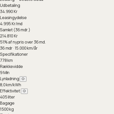
Udbetaling
34.990
Kr
Leasingydelse
4.995
Kr/md
Samlet (36 mdr.)
214.810
Kr
51
%
af nypris over 36 md.
36
mdr ·
15.000
km/år
Specifikationer
778
km
Rækkevidde
9
Min
Lynladning
8,0
km/kWh
Effektivitet
405
liter
Bagage
1500
kg