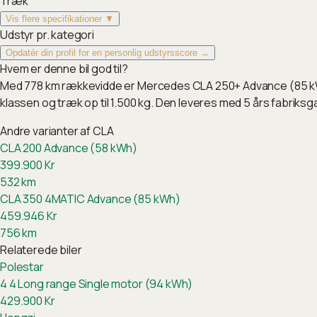
Træk
Vis flere specifikationer ▼
Udstyr pr. kategori
Opdatér din profil for en personlig udstyrsscore →
Hvem er denne bil god til?
Med 778 km rækkevidde er Mercedes CLA 250+ Advance (85 kWh)
klassen og træk op til 1.500 kg. Den leveres med 5 års fabri
Andre varianter af
CLA
CLA 200 Advance (58 kWh)
399.900
Kr
532
km
CLA 350 4MATIC Advance (85 kWh)
459.946
Kr
756
km
Relaterede biler
Polestar
4
4 Long range Single motor (94 kWh)
429.900
Kr