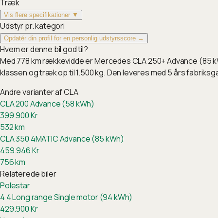
Træk
Vis flere specifikationer ▼
Udstyr pr. kategori
Opdatér din profil for en personlig udstyrsscore →
Hvem er denne bil god til?
Med 778 km rækkevidde er Mercedes CLA 250+ Advance (85 kWh)
klassen og træk op til 1.500 kg. Den leveres med 5 års fabri
Andre varianter af
CLA
CLA 200 Advance (58 kWh)
399.900
Kr
532
km
CLA 350 4MATIC Advance (85 kWh)
459.946
Kr
756
km
Relaterede biler
Polestar
4
4 Long range Single motor (94 kWh)
429.900
Kr