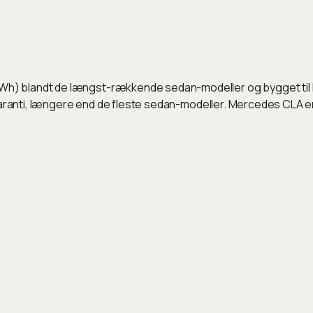
 blandt de længst-rækkende sedan-modeller og bygget til lan
ksgaranti, længere end de fleste sedan-modeller. Mercedes CLA