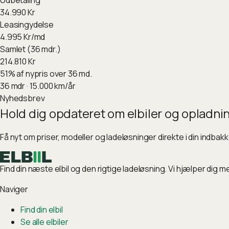
Udbetaling
34.990
Kr
Leasingydelse
4.995
Kr/md
Samlet (36 mdr.)
214.810
Kr
51
%
af nypris over 36 md.
36
mdr ·
15.000
km/år
Nyhedsbrev
Hold dig opdateret om elbiler og opladni
Få nyt om priser, modeller og ladeløsninger direkte i din indbak
Find din næste elbil og den rigtige ladeløsning. Vi hjælper dig m
Naviger
Find din elbil
Se alle elbiler