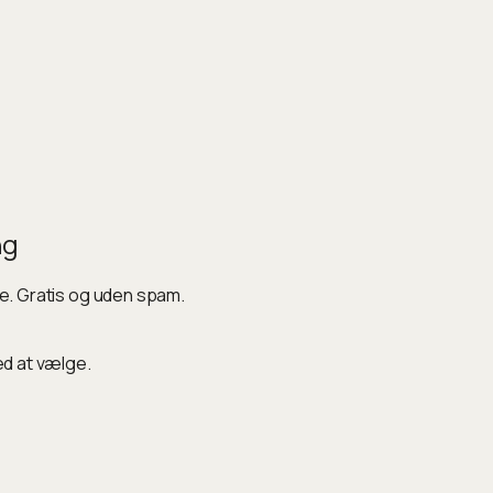
ng
ke. Gratis og uden spam.
ed at vælge.