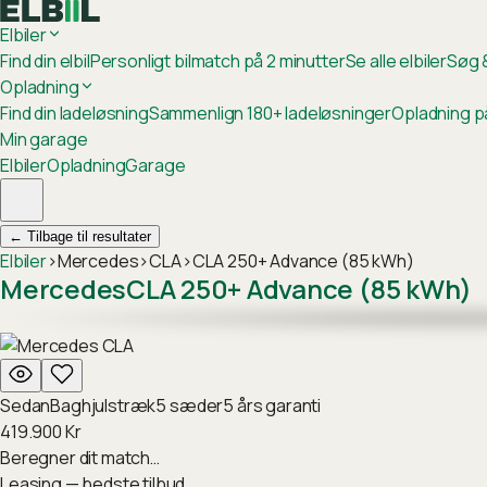
Elbiler
Find din elbil
Personligt bilmatch på 2 minutter
Se alle elbiler
Søg &
Opladning
Find din ladeløsning
Sammenlign 180+ ladeløsninger
Opladning p
Min garage
Elbiler
Opladning
Garage
←
Tilbage til resultater
Elbiler
›
Mercedes
›
CLA
›
CLA 250+ Advance (85 kWh)
Mercedes
CLA 250+ Advance (85 kWh)
Sedan
Baghjulstræk
5
sæder
5
års garanti
419.900
Kr
Beregner dit match…
Leasing — bedste tilbud