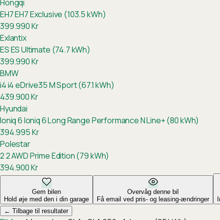
Hongqi
EH7
EH7 Exclusive (103.5 kWh)
399.990
Kr
Exlantix
ES
ES Ultimate (74.7 kWh)
399.990
Kr
BMW
i4
i4 eDrive35 M Sport (67.1 kWh)
439.900
Kr
Hyundai
Ioniq 6
Ioniq 6 Long Range Performance N Line+ (80 kWh)
394.995
Kr
Polestar
2
2 AWD Prime Edition (79 kWh)
394.900
Kr
Gem bilen
Overvåg denne bil
Hold øje med den i din garage
Få email ved pris- og leasing-ændringer
←
Tilbage til resultater