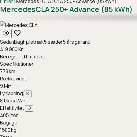
Elbiler
›
Mercedes
›
CLA
›
CLA 250+ Advance (85 kWh)
Mercedes
CLA 250+ Advance (85 kWh)
Sedan
Baghjulstræk
5
sæder
5
års garanti
419.900
Kr
Beregner dit match…
Specifikationer
778
km
Rækkevidde
9
Min
Lynladning
8,0
km/kWh
Effektivitet
405
liter
Bagage
1500
kg