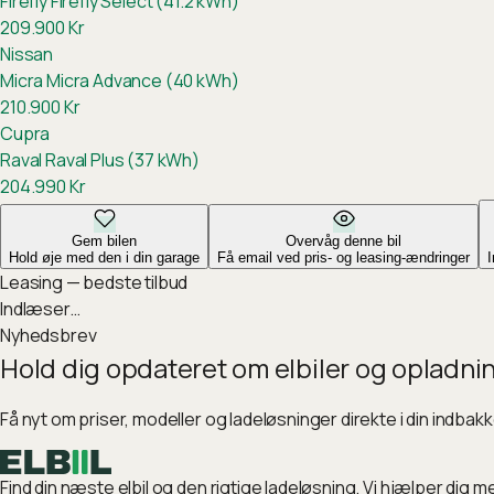
Firefly
Firefly Select (41.2 kWh)
209.900
Kr
Nissan
Micra
Micra Advance (40 kWh)
210.900
Kr
Cupra
Raval
Raval Plus (37 kWh)
204.990
Kr
Gem bilen
Overvåg denne bil
Hold øje med den i din garage
Få email ved pris- og leasing-ændringer
Leasing — bedste tilbud
Indlæser…
Nyhedsbrev
Hold dig opdateret om elbiler og opladni
Få nyt om priser, modeller og ladeløsninger direkte i din indbak
Find din næste elbil og den rigtige ladeløsning. Vi hjælper dig m