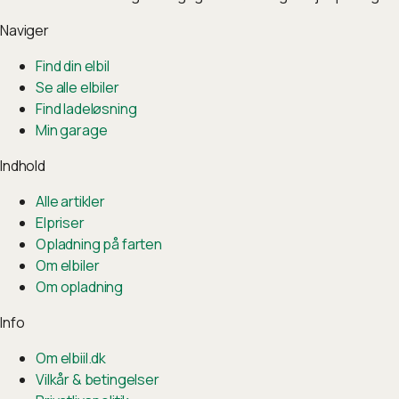
Naviger
Find din elbil
Se alle elbiler
Find ladeløsning
Min garage
Indhold
Alle artikler
Elpriser
Opladning på farten
Om elbiler
Om opladning
Info
Om elbiil.dk
Vilkår & betingelser