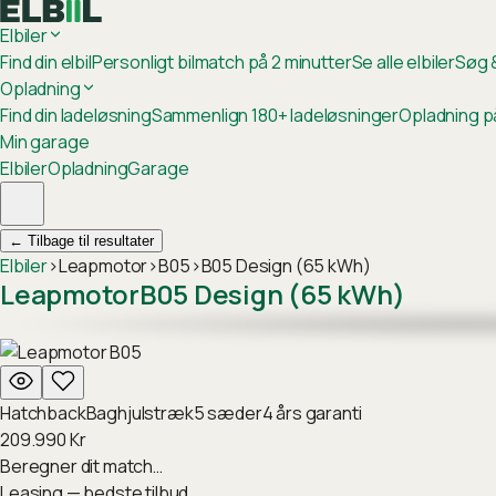
Elbiler
Find din elbil
Personligt bilmatch på 2 minutter
Se alle elbiler
Søg &
Opladning
Find din ladeløsning
Sammenlign 180+ ladeløsninger
Opladning p
Min garage
Elbiler
Opladning
Garage
←
Tilbage til resultater
Elbiler
›
Leapmotor
›
B05
›
B05 Design (65 kWh)
Leapmotor
B05 Design (65 kWh)
Hatchback
Baghjulstræk
5
sæder
4
års garanti
209.990
Kr
Beregner dit match…
Leasing — bedste tilbud