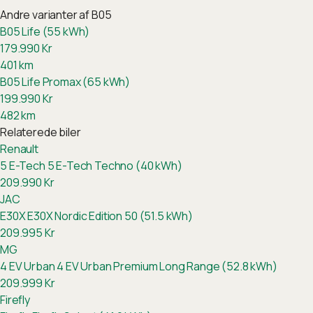
Andre varianter af
B05
B05 Life (55 kWh)
179.990
Kr
401
km
B05 Life Promax (65 kWh)
199.990
Kr
482
km
Relaterede biler
Renault
5 E-Tech
5 E-Tech Techno (40 kWh)
209.990
Kr
JAC
E30X
E30X Nordic Edition 50 (51.5 kWh)
209.995
Kr
MG
4 EV Urban
4 EV Urban Premium Long Range (52.8 kWh)
209.999
Kr
Firefly