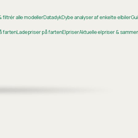
 filtrér alle modeller
Datadyk
Dybe analyser af enkelte elbiler
Gui
å farten
Ladepriser på farten
Elpriser
Aktuelle elpriser & samm