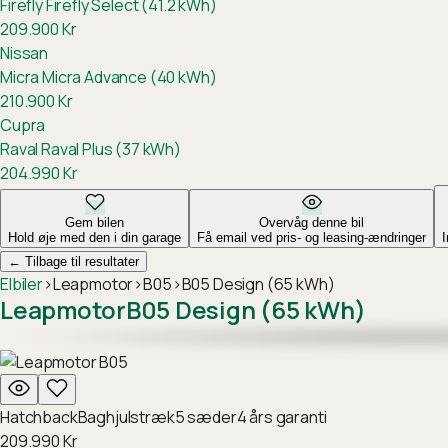
Firefly
Firefly Select (41.2 kWh)
209.900
Kr
Nissan
Micra
Micra Advance (40 kWh)
210.900
Kr
Cupra
Raval
Raval Plus (37 kWh)
204.990
Kr
Gem bilen
Overvåg denne bil
Hold øje med den i din garage
Få email ved pris- og leasing-ændringer
←
Tilbage til resultater
Elbiler
›
Leapmotor
›
B05
›
B05 Design (65 kWh)
Leapmotor
B05 Design (65 kWh)
Hatchback
Baghjulstræk
5
sæder
4
års garanti
209.990
Kr