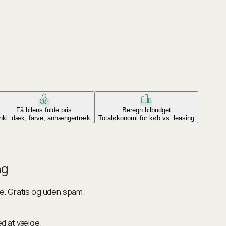
Få bilens fulde pris
Beregn bilbudget
Inkl. dæk, farve, anhængertræk
Totaløkonomi for køb vs. leasing
ng
ke. Gratis og uden spam.
ed at vælge.