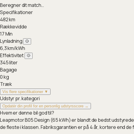
Beregner dit match…
Specifikationer
482
km
Rækkevidde
17
Min
Lynladning
6,3
km/kWh
Effektivitet
345
liter
Bagage
0
kg
Træk
Vis flere specifikationer ▼
Udstyr pr. kategori
Opdatér din profil for en personlig udstyrsscore →
Hvem er denne bil god til?
Leapmotor B05 Design (65 kWh) er blandt de bedst udstyrede h
de fleste i klassen. Fabriksgarantien er på 4 år, kortere end