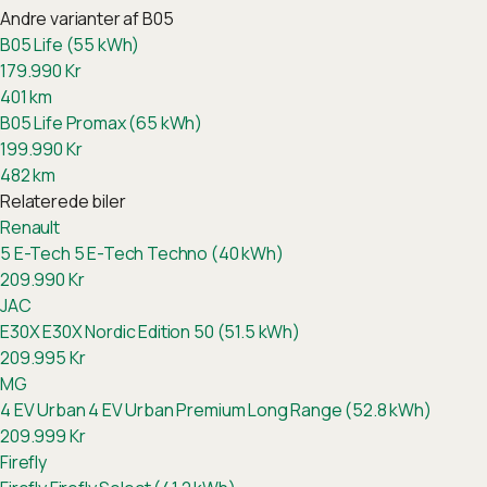
Andre varianter af
B05
B05 Life (55 kWh)
179.990
Kr
401
km
B05 Life Promax (65 kWh)
199.990
Kr
482
km
Relaterede biler
Renault
5 E-Tech
5 E-Tech Techno (40 kWh)
209.990
Kr
JAC
E30X
E30X Nordic Edition 50 (51.5 kWh)
209.995
Kr
MG
4 EV Urban
4 EV Urban Premium Long Range (52.8 kWh)
209.999
Kr
Firefly