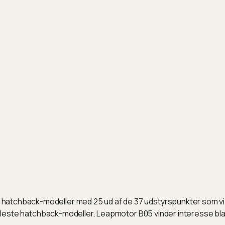
atchback-modeller med 25 ud af de 37 udstyrspunkter som vi in
 de fleste hatchback-modeller. Leapmotor B05 vinder interesse 