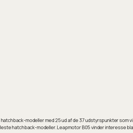
atchback-modeller med 25 ud af de 37 udstyrspunkter som vi in
 de fleste hatchback-modeller. Leapmotor B05 vinder interesse 