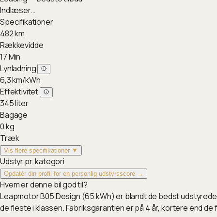
Indlæser…
Specifikationer
482
km
Rækkevidde
17
Min
Lynladning
6,3
km/kWh
Effektivitet
345
liter
Bagage
0
kg
Træk
Vis flere specifikationer ▼
Udstyr pr. kategori
Opdatér din profil for en personlig udstyrsscore →
Hvem er denne bil god til?
Leapmotor B05 Design (65 kWh) er blandt de bedst udstyrede h
de fleste i klassen. Fabriksgarantien er på 4 år, kortere end