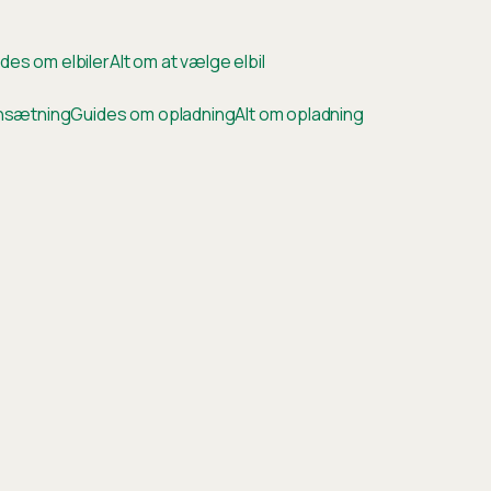
des om elbiler
Alt om at vælge elbil
ensætning
Guides om opladning
Alt om opladning