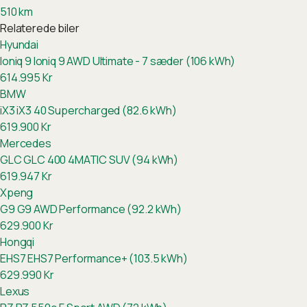
510
km
Relaterede biler
Hyundai
Ioniq 9
Ioniq 9 AWD Ultimate - 7 sæder (106 kWh)
614.995
Kr
BMW
iX3
iX3 40 Supercharged (82.6 kWh)
619.900
Kr
Mercedes
GLC
GLC 400 4MATIC SUV (94 kWh)
619.947
Kr
Xpeng
G9
G9 AWD Performance (92.2 kWh)
629.900
Kr
Hongqi
EHS7
EHS7 Performance+ (103.5 kWh)
629.990
Kr
Lexus