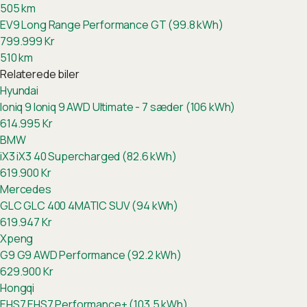
505
km
EV9 Long Range Performance GT (99.8 kWh)
799.999
Kr
510
km
Relaterede biler
Hyundai
Ioniq 9
Ioniq 9 AWD Ultimate - 7 sæder (106 kWh)
614.995
Kr
BMW
iX3
iX3 40 Supercharged (82.6 kWh)
619.900
Kr
Mercedes
GLC
GLC 400 4MATIC SUV (94 kWh)
619.947
Kr
Xpeng
G9
G9 AWD Performance (92.2 kWh)
629.900
Kr
Hongqi
EHS7
EHS7 Performance+ (103.5 kWh)