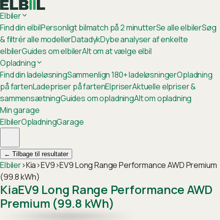
Elbiler
Find din elbil
Personligt bilmatch på 2 minutter
Se alle elbiler
Søg
& filtrér alle modeller
Datadyk
Dybe analyser af enkelte
elbiler
Guides om elbiler
Alt om at vælge elbil
Opladning
Find din ladeløsning
Sammenlign 180+ ladeløsninger
Opladning
på farten
Ladepriser på farten
Elpriser
Aktuelle elpriser &
sammensætning
Guides om opladning
Alt om opladning
Min garage
Elbiler
Opladning
Garage
←
Tilbage til resultater
Elbiler
›
Kia
›
EV9
›
EV9 Long Range Performance AWD Premium
(99.8 kWh)
Kia
EV9 Long Range Performance AWD
Premium (99.8 kWh)