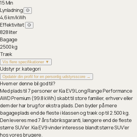
15
Min
Lynladning
4,6
km/kWh
Effektivitet
828
liter
Bagage
2500
kg
Træk
Vis flere specifikationer ▼
Udstyr pr. kategori
Opdatér din profil for en personlig udstyrsscore →
Hvem er denne bil god til?
Med plads til 7 personer er Kia EV9 Long Range Performance
AWD Premium (99.8 kWh) skabt til store familier, erhverv eller
dem der har brug for ekstra plads. Den byder på mere
bagageplads end de fleste i klassen og træk op til 2.500 kg.
Den leveres med 7 års fabriksgaranti, længere end de fleste
større SUV'er. Kia EV9 vinder interesse blandt større SUV'er
hos vores brugere.