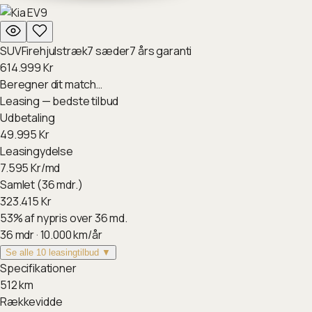
SUV
Firehjulstræk
7
sæder
7
års garanti
614.999
Kr
Beregner dit match…
Leasing — bedste tilbud
Udbetaling
49.995
Kr
Leasingydelse
7.595
Kr/md
Samlet (36 mdr.)
323.415
Kr
53
%
af nypris over 36 md.
36
mdr ·
10.000
km/år
Se alle 10 leasingtilbud ▼
Specifikationer
512
km
Rækkevidde