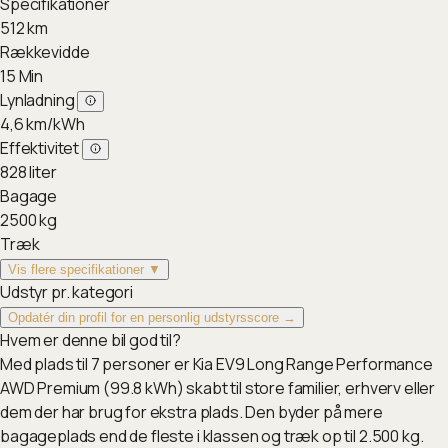
Specifikationer
512
km
Rækkevidde
15
Min
Lynladning
4,6
km/kWh
Effektivitet
828
liter
Bagage
2500
kg
Træk
Vis flere specifikationer ▼
Udstyr pr. kategori
Opdatér din profil for en personlig udstyrsscore →
Hvem er denne bil god til?
Med plads til 7 personer er Kia EV9 Long Range Performance
AWD Premium (99.8 kWh) skabt til store familier, erhverv eller
dem der har brug for ekstra plads. Den byder på mere
bagageplads end de fleste i klassen og træk op til 2.500 kg.