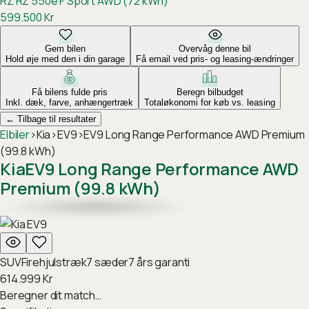
RZ
RZ 550e F Sport AWD (72 kWh)
599.500
Kr
Gem bilen
Overvåg denne bil
Hold øje med den i din garage
Få email ved pris- og leasing-ændringer
Få bilens fulde pris
Beregn bilbudget
Inkl. dæk, farve, anhængertræk
Totaløkonomi for køb vs. leasing
←
Tilbage til resultater
Elbiler
›
Kia
›
EV9
›
EV9 Long Range Performance AWD Premium
(99.8 kWh)
Kia
EV9 Long Range Performance AWD
Premium (99.8 kWh)
SUV
Firehjulstræk
7
sæder
7
års garanti
614.999
Kr
Beregner dit match…