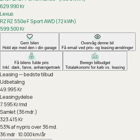
629.990
Kr
Lexus
RZ
RZ 550e F Sport AWD (72 kWh)
599.500
Kr
Gem bilen
Overvåg denne bil
Hold øje med den i din garage
Få email ved pris- og leasing-ændringer
Få bilens fulde pris
Beregn bilbudget
Inkl. dæk, farve, anhængertræk
Totaløkonomi for køb vs. leasing
Leasing — bedste tilbud
Udbetaling
49.995
Kr
Leasingydelse
7.595
Kr/md
Samlet (36 mdr.)
323.415
Kr
53
%
af nypris over 36 md.
36
mdr ·
10.000
km/år