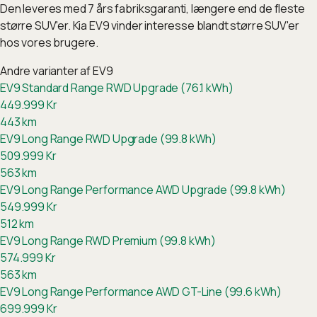
Den leveres med 7 års fabriksgaranti, længere end de fleste
større SUV'er. Kia EV9 vinder interesse blandt større SUV'er
hos vores brugere.
Andre varianter af
EV9
EV9 Standard Range RWD Upgrade (76.1 kWh)
449.999
Kr
443
km
EV9 Long Range RWD Upgrade (99.8 kWh)
509.999
Kr
563
km
EV9 Long Range Performance AWD Upgrade (99.8 kWh)
549.999
Kr
512
km
EV9 Long Range RWD Premium (99.8 kWh)
574.999
Kr
563
km
EV9 Long Range Performance AWD GT-Line (99.6 kWh)
699.999
Kr