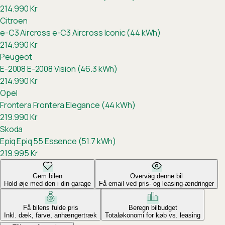
214.990
Kr
Citroen
e-C3 Aircross
e-C3 Aircross Iconic (44 kWh)
214.990
Kr
Peugeot
E-2008
E-2008 Vision (46.3 kWh)
214.990
Kr
Opel
Frontera
Frontera Elegance (44 kWh)
219.990
Kr
Skoda
Epiq
Epiq 55 Essence (51.7 kWh)
219.995
Kr
Gem bilen
Overvåg denne bil
Hold øje med den i din garage
Få email ved pris- og leasing-ændringer
Få bilens fulde pris
Beregn bilbudget
Inkl. dæk, farve, anhængertræk
Totaløkonomi for køb vs. leasing