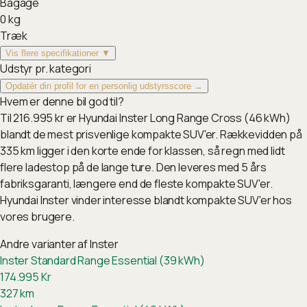
Bagage
0
kg
Træk
Vis flere specifikationer ▼
Udstyr pr. kategori
Opdatér din profil for en personlig udstyrsscore →
Hvem er denne bil god til?
Til 216.995 kr er Hyundai Inster Long Range Cross (46 kWh)
blandt de mest prisvenlige kompakte SUV'er. Rækkevidden på
335 km ligger i den korte ende for klassen, så regn med lidt
flere ladestop på de lange ture. Den leveres med 5 års
fabriksgaranti, længere end de fleste kompakte SUV'er.
Hyundai Inster vinder interesse blandt kompakte SUV'er hos
vores brugere.
Andre varianter af
Inster
Inster Standard Range Essential (39 kWh)
174.995
Kr
327
km