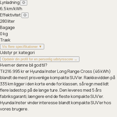
Lynladning
6,5
km/kWh
Effektivitet
280
liter
Bagage
0
kg
Træk
Vis flere specifikationer ▼
Udstyr pr. kategori
Opdatér din profil for en personlig udstyrsscore →
Hvem er denne bil god til?
Til 216.995 kr er Hyundai Inster Long Range Cross (46 kWh)
blandt de mest prisvenlige kompakte SUV'er. Rækkevidden på
335 km ligger i den korte ende for klassen, så regn med lidt
flere ladestop på de lange ture. Den leveres med 5 års
fabriksgaranti, længere end de fleste kompakte SUV'er.
Hyundai Inster vinder interesse blandt kompakte SUV'er hos
vores brugere.