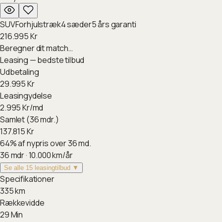
SUV
Forhjulstræk
4
sæder
5
års garanti
216.995
Kr
Beregner dit match…
Leasing — bedste tilbud
Udbetaling
29.995
Kr
Leasingydelse
2.995
Kr/md
Samlet (36 mdr.)
137.815
Kr
64
%
af nypris over 36 md.
36
mdr ·
10.000
km/år
Se alle 15 leasingtilbud ▼
Specifikationer
335
km
Rækkevidde
29
Min