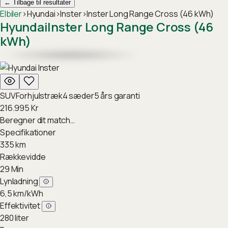
←
Tilbage til resultater
Elbiler
›
Hyundai
›
Inster
›
Inster Long Range Cross (46 kWh)
Hyundai
Inster Long Range Cross (46
kWh)
SUV
Forhjulstræk
4
sæder
5
års garanti
216.995
Kr
Beregner dit match…
Specifikationer
335
km
Rækkevidde
29
Min
Lynladning
6,5
km/kWh
Effektivitet
280
liter