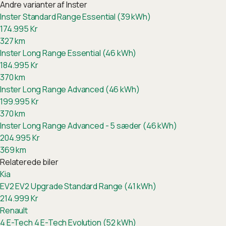
Andre varianter af
Inster
Inster Standard Range Essential (39 kWh)
174.995
Kr
327
km
Inster Long Range Essential (46 kWh)
184.995
Kr
370
km
Inster Long Range Advanced (46 kWh)
199.995
Kr
370
km
Inster Long Range Advanced - 5 sæder (46 kWh)
204.995
Kr
369
km
Relaterede biler
Kia
EV2
EV2 Upgrade Standard Range (41 kWh)
214.999
Kr
Renault
4 E-Tech
4 E-Tech Evolution (52 kWh)