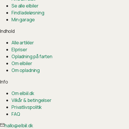
Se alle elbiler
Find ladeløsning
Min garage
Indhold
Alle artikler
Elpriser
Opladning på farten
Om elbiler
Om opladning
Info
Om elbiil.dk
Vilkår & betingelser
Privatlivspolitik
FAQ
hallo@elbiil.dk