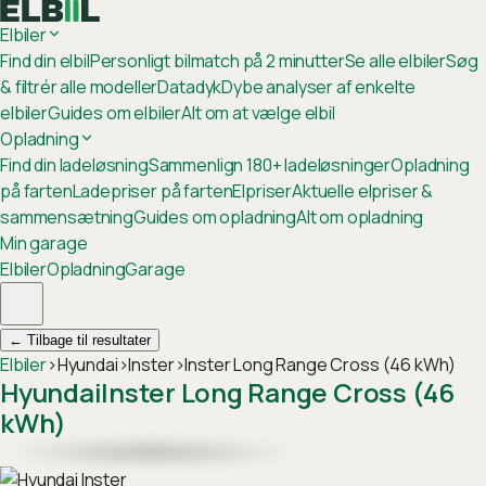
Elbiler
Find din elbil
Personligt bilmatch på 2 minutter
Se alle elbiler
Søg
& filtrér alle modeller
Datadyk
Dybe analyser af enkelte
elbiler
Guides om elbiler
Alt om at vælge elbil
Opladning
Find din ladeløsning
Sammenlign 180+ ladeløsninger
Opladning
på farten
Ladepriser på farten
Elpriser
Aktuelle elpriser &
sammensætning
Guides om opladning
Alt om opladning
Min garage
Elbiler
Opladning
Garage
←
Tilbage til resultater
Elbiler
›
Hyundai
›
Inster
›
Inster Long Range Cross (46 kWh)
Hyundai
Inster Long Range Cross (46
kWh)