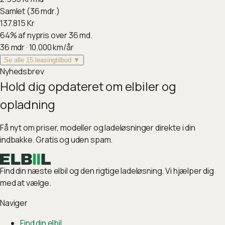
Samlet (36 mdr.)
137.815
Kr
64
%
af nypris over 36 md.
36
mdr ·
10.000
km/år
Se alle 15 leasingtilbud ▼
Nyhedsbrev
Hold dig opdateret om elbiler og
opladning
Få nyt om priser, modeller og ladeløsninger direkte i din
indbakke. Gratis og uden spam.
Find din næste elbil og den rigtige ladeløsning. Vi hjælper dig
med at vælge.
Naviger
Find din elbil