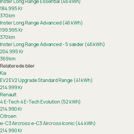
Inster Long Range Essential (46 kWh)
184.995
Kr
370
km
Inster Long Range Advanced (46 kWh)
199.995
Kr
370
km
Inster Long Range Advanced - 5 sæder (46 kWh)
204.995
Kr
369
km
Relaterede biler
Kia
EV2
EV2 Upgrade Standard Range (41 kWh)
214.999
Kr
Renault
4 E-Tech
4 E-Tech Evolution (52 kWh)
214.990
Kr
Citroen
e-C3 Aircross
e-C3 Aircross Iconic (44 kWh)
214.990
Kr