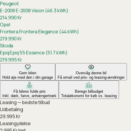
Peugeot
E-2008
E-2008 Vision (46.3 kWh)
214.990
Kr
Opel
Frontera
Frontera Elegance (44 kWh)
219.990
Kr
Skoda
Epiq
Epiq 55 Essence (51.7 kWh)
219.995
Kr
Gem bilen
Overvåg denne bil
Hold øje med den i din garage
Få email ved pris- og leasing-ændringer
Få bilens fulde pris
Beregn bilbudget
Inkl. dæk, farve, anhængertræk
Totaløkonomi for køb vs. leasing
Leasing — bedste tilbud
Udbetaling
29.995
Kr
Leasingydelse
2.995
Kr/md