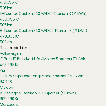
419.995
Kr
326
km
E-Tourneo Custom 340 AWD L1 Titanium X (71 kWh)
459.995
Kr
305
km
E-Tourneo Custom 340 AWD L2 Titanium X (71 kWh)
479.995
Kr
302
km
Relaterede biler
Volkswagen
ID.Buzz
ID.Buzz Kort Life 4Motion 5 sæder (79 kWh)
403.995
Kr
Kia
PV5
PV5 Upgrade Long Range 7 sæder (71.2 kWh)
341.198
Kr
Citroen
e-Berlingo
e-Berlingo VTR Sport XL (50 kWh)
309.990
Kr
Mercedes