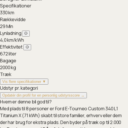
Specifikationer
330
km
Rækkevidde
29
Min
Lynladning
4,0
km/kWh
Effektivitet
672
liter
Bagage
2000
kg
Træk
Vis flere specifikationer ▼
Udstyr pr. kategori
Opdatér din profil for en personlig udstyrsscore →
Hvem er denne bil god til?
Med plads til 8 personer er Ford E-Tourneo Custom 340 L1
Titanium X (71 kWh) skabt til store familier, erhverv eller dem
der har brug for ekstra plads. Den byder på træk op til 2.000