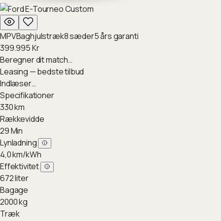
MPV
Baghjulstræk
8
sæder
5
års garanti
399.995
Kr
Beregner dit match…
Leasing — bedste tilbud
Indlæser…
Specifikationer
330
km
Rækkevidde
29
Min
Lynladning
4,0
km/kWh
Effektivitet
672
liter
Bagage
2000
kg
Træk