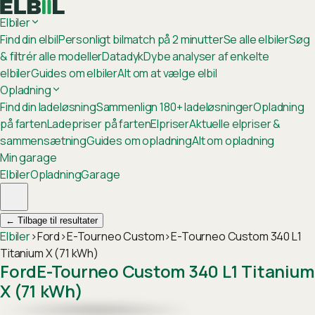
Elbiler
Find din elbil
Personligt bilmatch på 2 minutter
Se alle elbiler
Søg
& filtrér alle modeller
Datadyk
Dybe analyser af enkelte
elbiler
Guides om elbiler
Alt om at vælge elbil
Opladning
Find din ladeløsning
Sammenlign 180+ ladeløsninger
Opladning
på farten
Ladepriser på farten
Elpriser
Aktuelle elpriser &
sammensætning
Guides om opladning
Alt om opladning
Min garage
Elbiler
Opladning
Garage
←
Tilbage til resultater
Elbiler
›
Ford
›
E-Tourneo Custom
›
E-Tourneo Custom 340 L1
Titanium X (71 kWh)
Ford
E-Tourneo Custom 340 L1 Titanium
X (71 kWh)