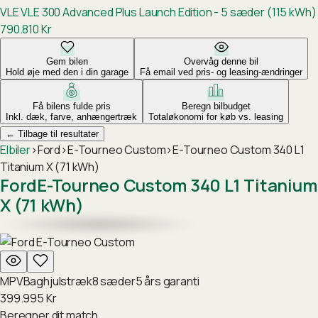
VLE
VLE 300 Advanced Plus Launch Edition - 5 sæder (115 kWh)
790.810
Kr
Gem bilen
Overvåg denne bil
Hold øje med den i din garage
Få email ved pris- og leasing-ændringer
Få bilens fulde pris
Beregn bilbudget
Inkl. dæk, farve, anhængertræk
Totaløkonomi for køb vs. leasing
←
Tilbage til resultater
Elbiler
›
Ford
›
E-Tourneo Custom
›
E-Tourneo Custom 340 L1
Titanium X (71 kWh)
Ford
E-Tourneo Custom 340 L1 Titanium
X (71 kWh)
MPV
Baghjulstræk
8
sæder
5
års garanti
399.995
Kr
Beregner dit match…