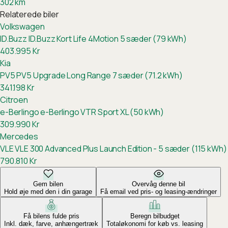
302
km
Relaterede biler
Volkswagen
ID.Buzz
ID.Buzz Kort Life 4Motion 5 sæder (79 kWh)
403.995
Kr
Kia
PV5
PV5 Upgrade Long Range 7 sæder (71.2 kWh)
341.198
Kr
Citroen
e-Berlingo
e-Berlingo VTR Sport XL (50 kWh)
309.990
Kr
Mercedes
VLE
VLE 300 Advanced Plus Launch Edition - 5 sæder (115 kWh)
790.810
Kr
Gem bilen
Overvåg denne bil
Hold øje med den i din garage
Få email ved pris- og leasing-ændringer
Få bilens fulde pris
Beregn bilbudget
Inkl. dæk, farve, anhængertræk
Totaløkonomi for køb vs. leasing