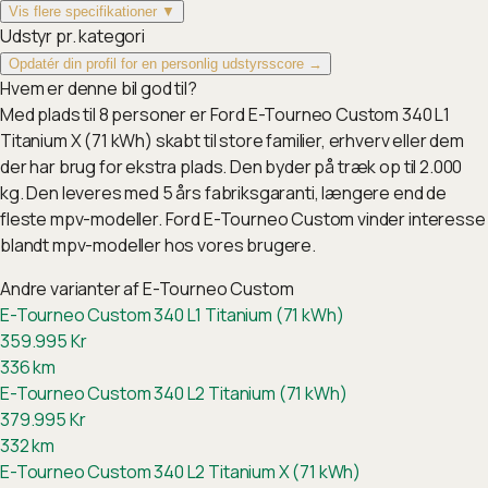
Vis flere specifikationer ▼
Udstyr pr. kategori
Opdatér din profil for en personlig udstyrsscore →
Hvem er denne bil god til?
Med plads til 8 personer er Ford E-Tourneo Custom 340 L1
Titanium X (71 kWh) skabt til store familier, erhverv eller dem
der har brug for ekstra plads. Den byder på træk op til 2.000
kg. Den leveres med 5 års fabriksgaranti, længere end de
fleste mpv-modeller. Ford E-Tourneo Custom vinder interesse
blandt mpv-modeller hos vores brugere.
Andre varianter af
E-Tourneo Custom
E-Tourneo Custom 340 L1 Titanium (71 kWh)
359.995
Kr
336
km
E-Tourneo Custom 340 L2 Titanium (71 kWh)
379.995
Kr
332
km
E-Tourneo Custom 340 L2 Titanium X (71 kWh)