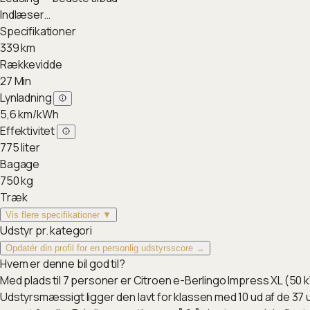
Indlæser…
Specifikationer
339
km
Rækkevidde
27
Min
Lynladning
5,6
km/kWh
Effektivitet
775
liter
Bagage
750
kg
Træk
Vis flere specifikationer ▼
Udstyr pr. kategori
Opdatér din profil for en personlig udstyrsscore →
Hvem er denne bil god til?
Med plads til 7 personer er Citroen e-Berlingo Impress XL (50 kW
Udstyrsmæssigt ligger den lavt for klassen med 10 ud af de 37 u