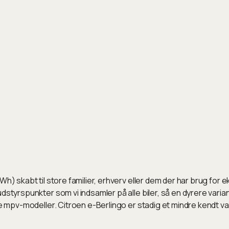
h) skabt til store familier, erhverv eller dem der har brug for e
dstyrspunkter som vi indsamler på alle biler, så en dyrere vari
te mpv-modeller. Citroen e-Berlingo er stadig et mindre kendt v