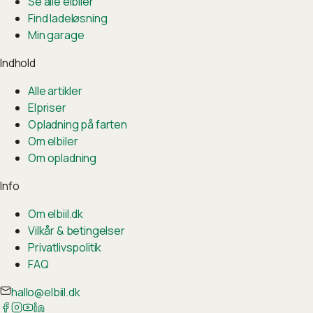
Se alle elbiler
Find ladeløsning
Min garage
Indhold
Alle artikler
Elpriser
Opladning på farten
Om elbiler
Om opladning
Info
Om elbiil.dk
Vilkår & betingelser
Privatlivspolitik
FAQ
hallo@elbiil.dk