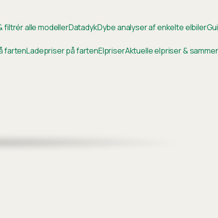
 filtrér alle modeller
Datadyk
Dybe analyser af enkelte elbiler
Gui
å farten
Ladepriser på farten
Elpriser
Aktuelle elpriser & samm
)