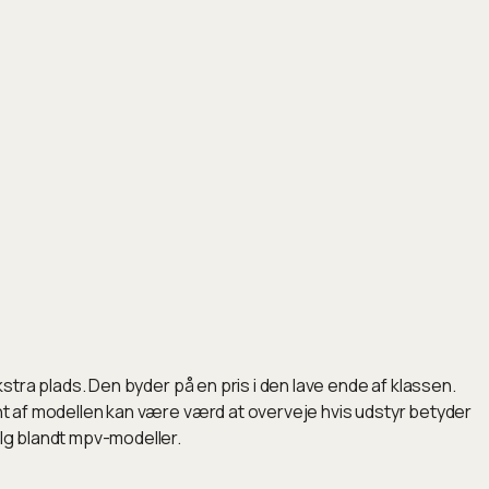
kstra plads. Den byder på en pris i den lave ende af klassen.
ant af modellen kan være værd at overveje hvis udstyr betyder
alg blandt mpv-modeller.