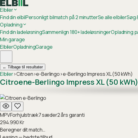
Elbiler
Find din elbil
Personligt bilmatch på 2 minutter
Se alle elbiler
Søg &
Opladning
Find din ladeløsning
Sammenlign 180+ ladeløsninger
Opladning p
Min garage
Elbiler
Opladning
Garage
←
Tilbage til resultater
Elbiler
›
Citroen
›
e-Berlingo
›
e-Berlingo Impress XL (50 kWh)
Citroen
e-Berlingo Impress XL (50 kWh
MPV
Forhjulstræk
7
sæder
2
års garanti
294.990
Kr
Beregner dit match…
Leasing — bedste tilbud