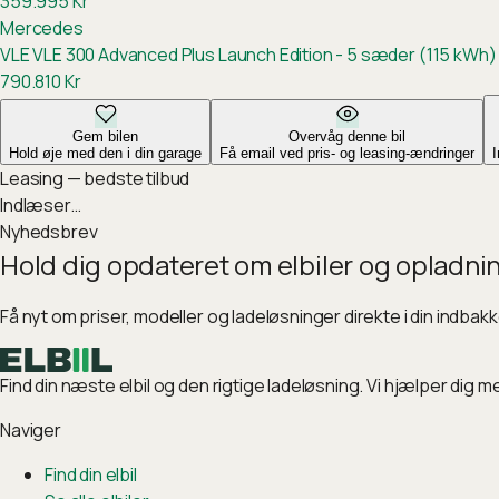
359.995
Kr
Mercedes
VLE
VLE 300 Advanced Plus Launch Edition - 5 sæder (115 kWh)
790.810
Kr
Gem bilen
Overvåg denne bil
Hold øje med den i din garage
Få email ved pris- og leasing-ændringer
Leasing — bedste tilbud
Indlæser…
Nyhedsbrev
Hold dig opdateret om elbiler og opladni
Få nyt om priser, modeller og ladeløsninger direkte i din indbak
Find din næste elbil og den rigtige ladeløsning. Vi hjælper dig m
Naviger
Find din elbil