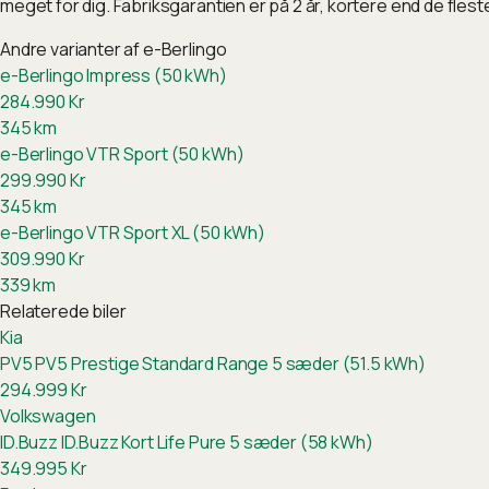
meget for dig. Fabriksgarantien er på 2 år, kortere end de fles
Andre varianter af
e-Berlingo
e-Berlingo Impress (50 kWh)
284.990
Kr
345
km
e-Berlingo VTR Sport (50 kWh)
299.990
Kr
345
km
e-Berlingo VTR Sport XL (50 kWh)
309.990
Kr
339
km
Relaterede biler
Kia
PV5
PV5 Prestige Standard Range 5 sæder (51.5 kWh)
294.999
Kr
Volkswagen
ID.Buzz
ID.Buzz Kort Life Pure 5 sæder (58 kWh)
349.995
Kr