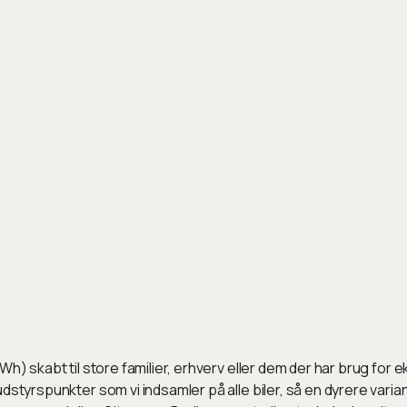
h) skabt til store familier, erhverv eller dem der har brug for e
dstyrspunkter som vi indsamler på alle biler, så en dyrere vari