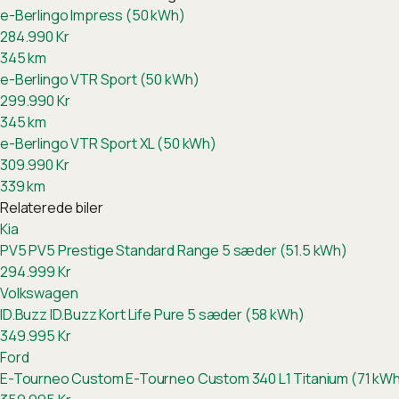
e-Berlingo Impress (50 kWh)
284.990
Kr
345
km
e-Berlingo VTR Sport (50 kWh)
299.990
Kr
345
km
e-Berlingo VTR Sport XL (50 kWh)
309.990
Kr
339
km
Relaterede biler
Kia
PV5
PV5 Prestige Standard Range 5 sæder (51.5 kWh)
294.999
Kr
Volkswagen
ID.Buzz
ID.Buzz Kort Life Pure 5 sæder (58 kWh)
349.995
Kr
Ford
E-Tourneo Custom
E-Tourneo Custom 340 L1 Titanium (71 kW