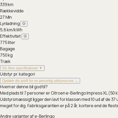
339
km
Rækkevidde
27
Min
Lynladning
5,6
km/kWh
Effektivitet
775
liter
Bagage
750
kg
Træk
Vis flere specifikationer ▼
Udstyr pr. kategori
Opdatér din profil for en personlig udstyrsscore →
Hvem er denne bil god til?
Med plads til 7 personer er Citroen e-Berlingo Impress XL (50 kW
Udstyrsmæssigt ligger den lavt for klassen med 10 ud af de 37 u
meget for dig. Fabriksgarantien er på 2 år, kortere end de fles
Andre varianter af
e-Berlingo