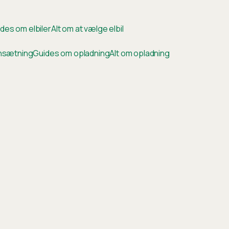
des om elbiler
Alt om at vælge elbil
ensætning
Guides om opladning
Alt om opladning