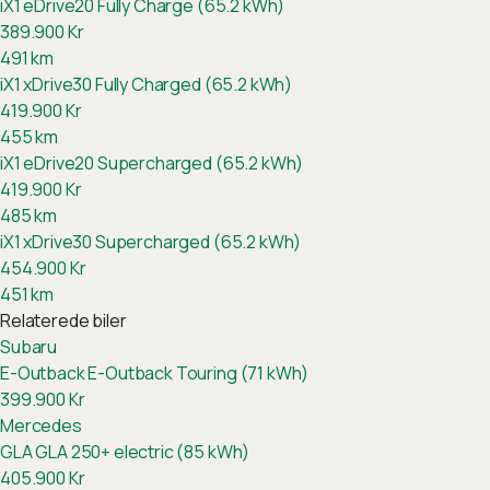
iX1 eDrive20 Fully Charge (65.2 kWh)
389.900
Kr
491
km
iX1 xDrive30 Fully Charged (65.2 kWh)
419.900
Kr
455
km
iX1 eDrive20 Supercharged (65.2 kWh)
419.900
Kr
485
km
iX1 xDrive30 Supercharged (65.2 kWh)
454.900
Kr
451
km
Relaterede biler
Subaru
E-Outback
E-Outback Touring (71 kWh)
399.900
Kr
Mercedes
GLA
GLA 250+ electric (85 kWh)
405.900
Kr