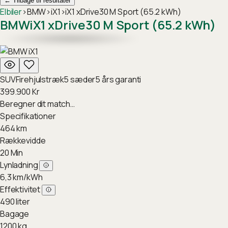
←
Tilbage til resultater
Elbiler
›
BMW
›
iX1
›
iX1 xDrive30 M Sport (65.2 kWh)
BMW
iX1 xDrive30 M Sport (65.2 kWh)
SUV
Firehjulstræk
5
sæder
5
års garanti
399.900
Kr
Beregner dit match…
Specifikationer
464
km
Rækkevidde
20
Min
Lynladning
6,3
km/kWh
Effektivitet
490
liter
Bagage
1200
kg