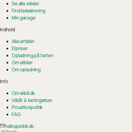
Se alle elbiler
Find ladeløsning
Min garage
Indhold
Alle artikler
Elpriser
Opladning på farten
Om elbiler
Om opladning
Info
Om elbiil.dk
Vilkår & betingelser
Privatlivspolitik
FAQ
hallo@elbiil.dk