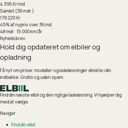
4.395
Kr/md
Samlet (36 mdr.)
178.220
Kr
45
%
af nypris over 36 md.
48
mdr ·
15.000
km/år
Nyhedsbrev
Hold dig opdateret om elbiler og
opladning
Få nyt om priser, modeller og ladeløsninger direkte i din
indbakke. Gratis og uden spam.
Find din næste elbil og den rigtige ladeløsning. Vi hjælper dig
med at vælge.
Naviger
Find din elbil