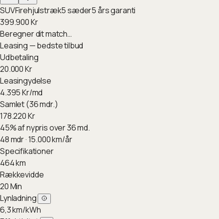
SUV
Firehjulstræk
5
sæder
5
års garanti
399.900
Kr
Beregner dit match…
Leasing — bedste tilbud
Udbetaling
20.000
Kr
Leasingydelse
4.395
Kr/md
Samlet (36 mdr.)
178.220
Kr
45
%
af nypris over 36 md.
48
mdr ·
15.000
km/år
Specifikationer
464
km
Rækkevidde
20
Min
Lynladning
6,3
km/kWh