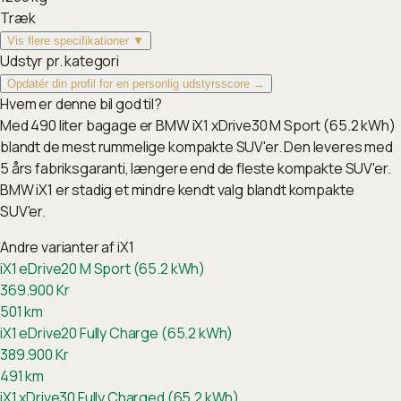
Træk
Vis flere specifikationer ▼
Udstyr pr. kategori
Opdatér din profil for en personlig udstyrsscore →
Hvem er denne bil god til?
Med 490 liter bagage er BMW iX1 xDrive30 M Sport (65.2 kWh)
blandt de mest rummelige kompakte SUV'er. Den leveres med
5 års fabriksgaranti, længere end de fleste kompakte SUV'er.
BMW iX1 er stadig et mindre kendt valg blandt kompakte
SUV'er.
Andre varianter af
iX1
iX1 eDrive20 M Sport (65.2 kWh)
369.900
Kr
501
km
iX1 eDrive20 Fully Charge (65.2 kWh)
389.900
Kr
491
km
iX1 xDrive30 Fully Charged (65.2 kWh)