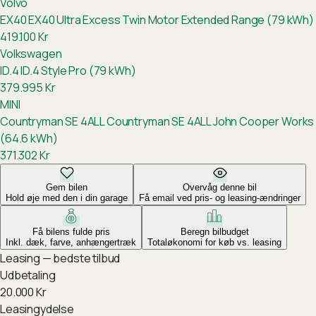
Volvo
EX40
EX40 Ultra Excess Twin Motor Extended Range (79 kWh)
419.100
Kr
Volkswagen
ID.4
ID.4 Style Pro (79 kWh)
379.995
Kr
MINI
Countryman SE 4ALL
Countryman SE 4ALL John Cooper Works
(64.6 kWh)
371.302
Kr
Gem bilen
Overvåg denne bil
Hold øje med den i din garage
Få email ved pris- og leasing-ændringer
Få bilens fulde pris
Beregn bilbudget
Inkl. dæk, farve, anhængertræk
Totaløkonomi for køb vs. leasing
Leasing — bedste tilbud
Udbetaling
20.000
Kr
Leasingydelse