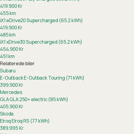
419.900
Kr
455
km
iX1 eDrive20 Supercharged (65.2 kWh)
419.900
Kr
485
km
iX1 xDrive30 Supercharged (65.2 kWh)
454.900
Kr
451
km
Relaterede biler
Subaru
E-Outback
E-Outback Touring (71 kWh)
399.900
Kr
Mercedes
GLA
GLA 250+ electric (85 kWh)
405.900
Kr
Skoda
Elroq
Elroq RS (77 kWh)
389.995
Kr