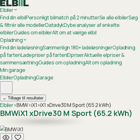
Elbiler
Find din elbil
Personligt bilmatch på 2 minutter
Se alle elbiler
Søg
& filtrér alle modeller
Datadyk
Dybe analyser af enkelte
elbiler
Guides om elbiler
Alt om at vælge elbil
Opladning
Find din ladeløsning
Sammenlign 180+ ladeløsninger
Opladning
på farten
Ladepriser på farten
Elpriser
Aktuelle elpriser &
sammensætning
Guides om opladning
Alt om opladning
Min garage
Elbiler
Opladning
Garage
←
Tilbage til resultater
Elbiler
›
BMW
›
iX1
›
iX1 xDrive30 M Sport (65.2 kWh)
BMW
iX1 xDrive30 M Sport (65.2 kWh)