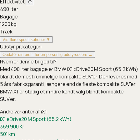
Effektivitet
490
liter
Bagage
1200
kg
Træk
Vis flere specifikationer ▼
Udstyr pr. kategori
Opdatér din profil for en personlig udstyrsscore →
Hvem er denne bil god til?
Med 490 liter bagage er BMW iX1 xDrive30 M Sport (65.2 kWh)
blandt de mest rummelige kompakte SUV'er. Den leveres med
5 års fabriksgaranti, længere end de fleste kompakte SUV'er.
BMW iX1 er stadig et mindre kendt valg blandt kompakte
SUV'er.
Andre varianter af
iX1
iX1 eDrive20 M Sport (65.2 kWh)
369.900
Kr
501
km