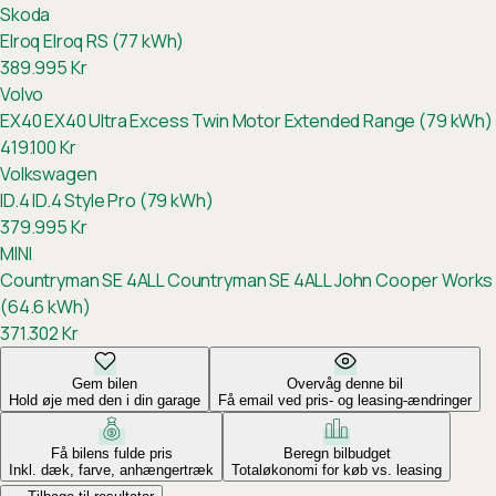
Skoda
Elroq
Elroq RS (77 kWh)
389.995
Kr
Volvo
EX40
EX40 Ultra Excess Twin Motor Extended Range (79 kWh)
419.100
Kr
Volkswagen
ID.4
ID.4 Style Pro (79 kWh)
379.995
Kr
MINI
Countryman SE 4ALL
Countryman SE 4ALL John Cooper Works
(64.6 kWh)
371.302
Kr
Gem bilen
Overvåg denne bil
Hold øje med den i din garage
Få email ved pris- og leasing-ændringer
Få bilens fulde pris
Beregn bilbudget
Inkl. dæk, farve, anhængertræk
Totaløkonomi for køb vs. leasing